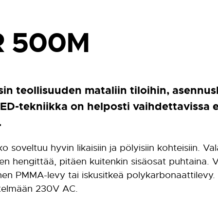
R 500M
n teollisuuden mataliin tiloihin, asennus
LED-tekniikka on helposti vaihdettavissa e
.
ko soveltuu hyvin likaisiin ja pölyisiin kohteisiin. V
en hengittää, pitäen kuitenkin sisäosat puhtaina. 
ainen PMMA-levy tai iskusitkeä polykarbonaattilevy
stelmään 230V AC.