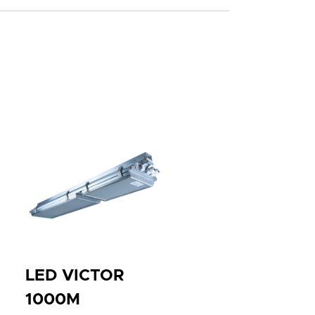
DA
AIR
EP
PC
PM
iimeisen numeron tilalle)
LED VICTOR
1000M