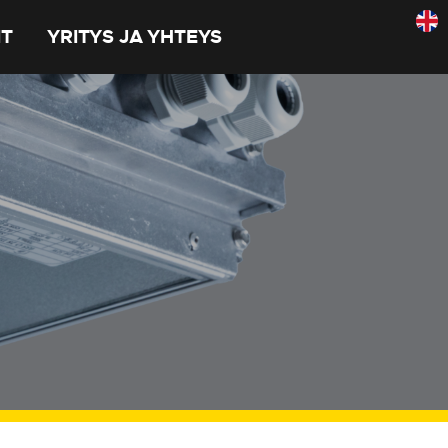
IT
YRITYS JA YHTEYS