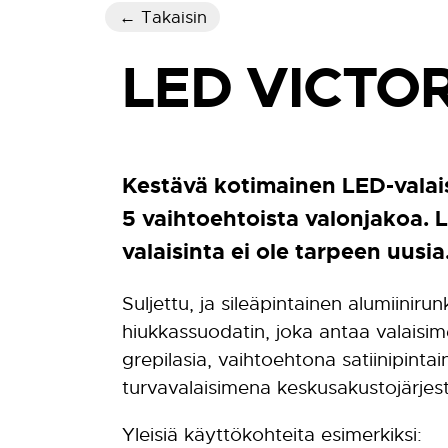
← Takaisin
LED VICTO
Kestävä kotimainen LED-valaisi
5 vaihtoehtoista valonjakoa. 
valaisinta ei ole tarpeen uusia
Suljettu, ja sileäpintainen alumiinirun
hiukkassuodatin, joka antaa valaisim
grepilasia, vaihtoehtona satiinipint
turvavalaisimena keskusakustojärje
Yleisiä käyttökohteita esimerkiksi: