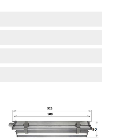
Liitäntä
Snro
isinta / johdonsuoja-automaatti
-0- 5x2,5mm²
-
A
C16A
Pistotulppa
-
35
-0- 5x2,5mm²
-