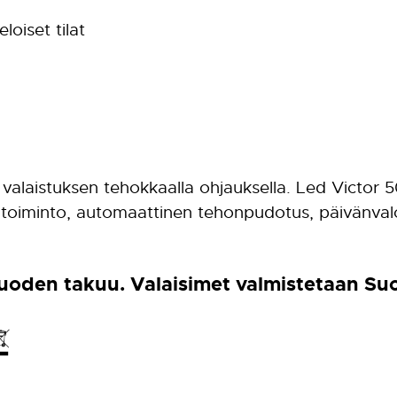
loiset tilat
 valaistuksen tehokkaalla ohjauksella. Led Victor
ntoiminto, automaattinen tehonpudotus, päivänval
 vuoden takuu. Valaisimet valmistetaan S