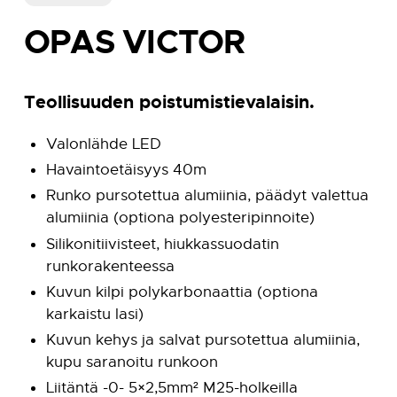
OPAS VICTOR
Teollisuuden poistumistievalaisin.
Valonlähde LED
Havaintoetäisyys 40m
Runko pursotettua alumiinia, päädyt valettua
alumiinia (optiona polyesteripinnoite)
Silikonitiivisteet, hiukkassuodatin
runkorakenteessa
Kuvun kilpi polykarbonaattia (optiona
karkaistu lasi)
Kuvun kehys ja salvat pursotettua alumiinia,
kupu saranoitu runkoon
Liitäntä -0- 5×2,5mm² M25-holkeilla