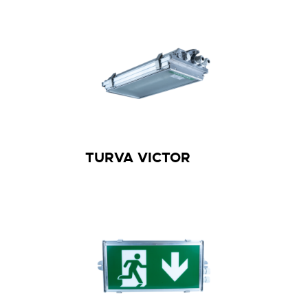
230V AC/DC
Teknoware keskusakusto
Kyllä
-30…+40°C
3,2
LED T 21 x1
5W
TURVA VICTOR
-0- 5x2,5mm²
230V AC
Valaisinkohtainen akku 1h/3h
Ei
0…+40°C
3,5