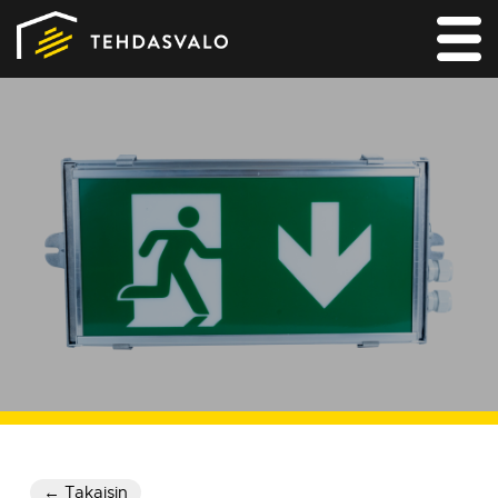
ETUSIVU
TUOTTEET
PALVELUT
SUUNNITTELIJALLE
REFERENSSIT
YRITYS JA YHTEYS
← Takaisin