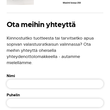
-0- 5x2,5mm²
10-40V AC/DC
Keskusakusto
Ota meihin yhteyttä
Ei
Kiinnostuitko tuotteesta tai tarvitsetko apua
-30…+40°C
sopivan valaistusratkaisun valinnassa? Ota
3,0
meihin yhteyttä oheisella
LED T 22 x1
yhteydenottolomakkeella - autamme
mielellämme.
4W
-0- 5x2,5mm²
Nimi
230V AC/DC
Keskusakusto
Puhelin
Ei
-30…+40°C