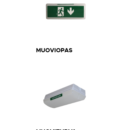
Merkki x=
A
B
C
MUOVIOPAS
D
E
F
H
I
Opaste
Nuoli alas
Oikealle