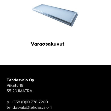
Kupu karkaistua lasia
KL
Varaosakuvut
Tehdasvalo Oy
Piikatu 16
55120 IMATRA
p. +358 (0)10 778 2200
tehdasvalo@tehdasvalo.fi